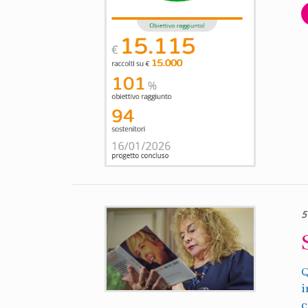
5
Q
i
c