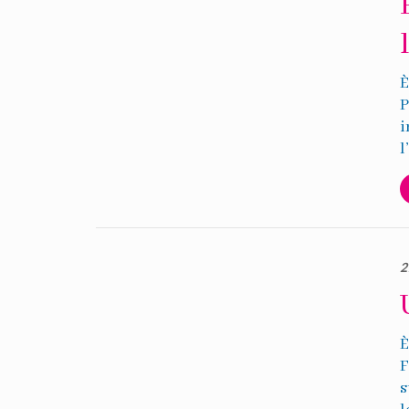
È
P
i
l
2
È
F
s