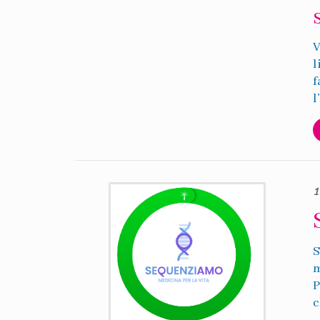
V
l
f
l
1
S
m
P
c