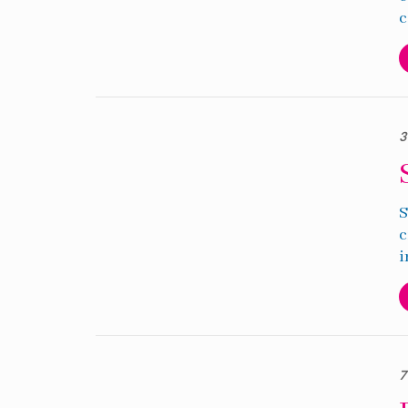
c
3
S
c
i
7